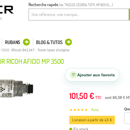
Recherche rapide
(ex: TN2220, CE285A, T0711, HP 920 XL,...)
es
RUBANS
BLOG & TUTOS
P 3500
Ricoh 841347 - Toner laser d'origine
R RICOH AFICIO MP 3500
♡
Ajouter aux favoris
101,50 €
TTC
soit 84,58 € H
Qua
★★★★★
Avis
Livraison à partir de 4,5 €
En stock