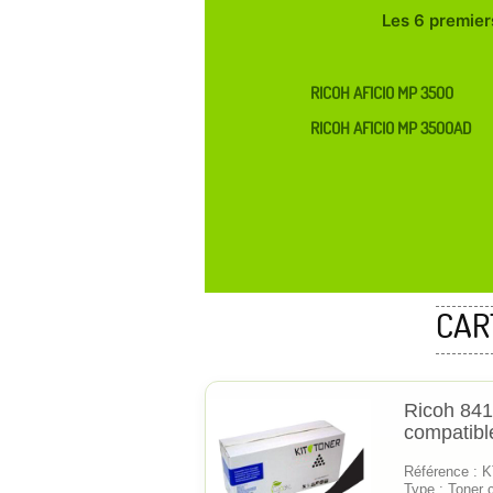
Les 6 premiers
RICOH AFICIO MP 3500
RICOH AFICIO MP 3500AD
CAR
Ricoh 841
compatibl
Référence :
Type : Toner 