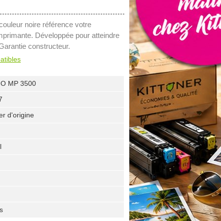
couleur noire référence votre
mprimante. Développée pour atteindre
Garantie constructeur.
atibles
IO MP 3500
7
er d'origine
l
s