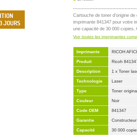
ITION
Cartouche de toner d'origine de 
 3 JOURS
imprimante 841347 pour votre i
une capacité de 30 000 copies. 
Voir toutes les imprimantes comp
Imprimante
RICOH AFIC
Produit
Ricoh 84134
Description
1 x Toner las
Technologie
Laser
Type
Toner origina
Couleur
Noir
Code OEM
841347
Garantie
Constructeur
Capacité
30 000 copie