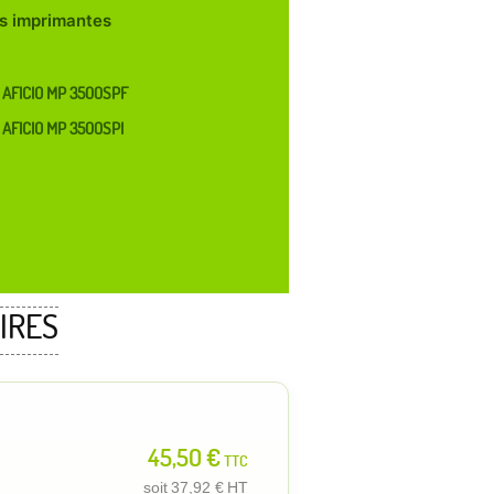
les imprimantes
 AFICIO MP 3500SPF
 AFICIO MP 3500SPI
IRES
45,50 €
TTC
soit
37,92 €
HT