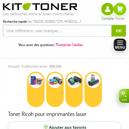
Les cartouches encre et toner moins chères
Compte
Panier
Recherche rapide
(ex: TN2220, CE285A, T0711, HP 920 XL,...)
OK
Vous avez des questions ?
Contacter l'atelier
MENU
Accueil
Cartouche toner
RICOH
Toner Ricoh pour imprimantes laser
♡
Ajouter aux favoris