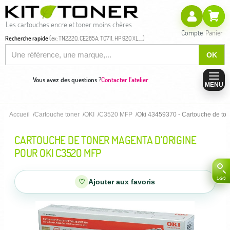
Les cartouches encre et toner moins chères
Compte
Panier
Recherche rapide
(ex: TN2220, CE285A, T0711, HP 920 XL,...)
OK
Vous avez des questions ?
Contacter l'atelier
MENU
Accueil
Cartouche toner
OKI
C3520 MFP
Oki 43459370 - Cartouche de ton
CARTOUCHE DE TONER MAGENTA D'ORIGINE
POUR OKI C3520 MFP
♡
Ajouter aux favoris