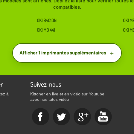
 modèles sont affichés. Dépliez la liste pour vérifier toutes 
compatibles.
OKI B401DN
OKI MB
OKI MB 441
OKI M
Afficher 1 imprimantes supplémentaires
er
Suivez-nous
tez à
Kittoner en live et en vidéo sur Youtube
avec nos tutos vidéo