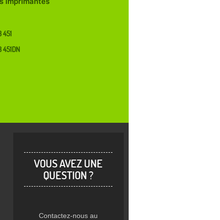
les imprimantes
 451
B 451DN
VOUS AVEZ UNE
QUESTION ?
Contactez-nous au