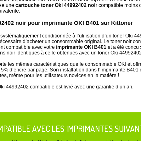
ose une
cartouche toner Oki 44992402 noir
compatible moins 
uivalente.
92402 noir pour imprimante OKI B401 sur Kittoner
 systématiquement conditionnée à l’utilisation d’un toner Oki 4
t nécessaire d’acheter un consommable original. Le toner noir c
ent compatible avec votre
imprimante OKI B401
et a été conçu 
ons noir identiques à celle obtenues avec un toner Oki 44992402 
te les mêmes caractéristiques que le consommable OKI et offr
 5% d’encre par page. Son installation dans l’imprimante B401 e
s, même pour les utilisateurs novices en la matière !
Oki 44992402 compatible est livré avec une garantie d’un an.
MPATIBLE AVEC LES IMPRIMANTES SUIVAN