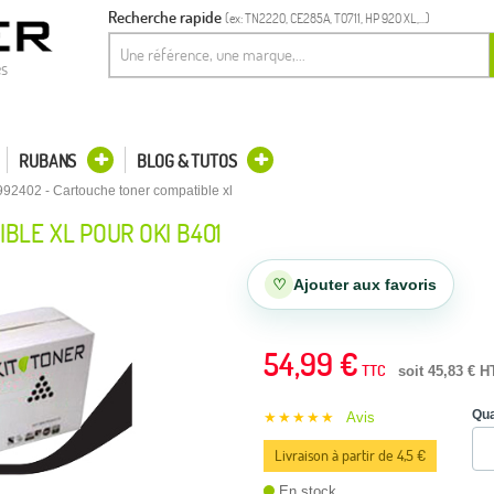
Recherche rapide
(ex: TN2220, CE285A, T0711, HP 920 XL,...)
es
RUBANS
BLOG & TUTOS
992402 - Cartouche toner compatible xl
BLE XL POUR OKI B401
♡
Ajouter aux favoris
54,99 €
TTC
soit 45,83 € H
Qua
★★★★★
Avis
Livraison à partir de 4,5 €
En stock