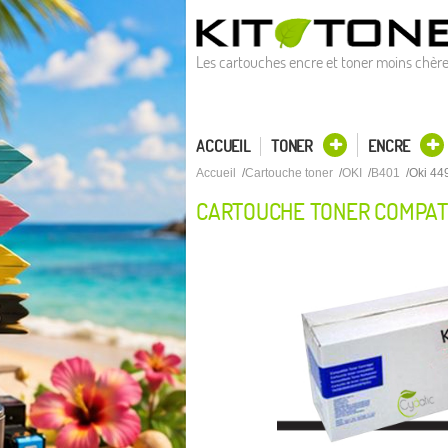
Les cartouches encre et toner moins chèr
ACCUEIL
TONER
ENCRE
Accueil
Cartouche toner
OKI
B401
Oki 44
CARTOUCHE TONER COMPATI