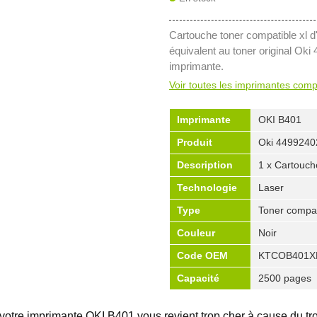
Cartouche toner compatible xl 
équivalent au toner original Ok
imprimante.
Voir toutes les imprimantes comp
Imprimante
OKI B401
Produit
Oki 4499240
Description
1 x Cartouch
Technologie
Laser
Type
Toner compat
Couleur
Noir
Code OEM
KTCOB401X
Capacité
2500 pages
votre imprimante OKI B401 vous revient trop cher à cause du t