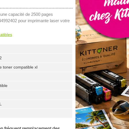
d'une capacité de 2500 pages
i 44992402 pour imprimante laser votre
atibles
2
e toner compatible xl
ible
L
rop fréquent remplacement des