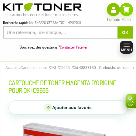
Les cartouches encre et toner moins chères
Compte
Panier
Recherche rapide
(ex: TN2220, CE285A, T0711, HP 920 XL,...)
OK
Vous avez des questions ?
Contacter l'atelier
MENU
Accueil
Cartouche toner
OKI
C9655
Oki 43837130 - Cartouche de toner ma
CARTOUCHE DE TONER MAGENTA D'ORIGINE
POUR OKI C9655
♡
Ajouter aux favoris