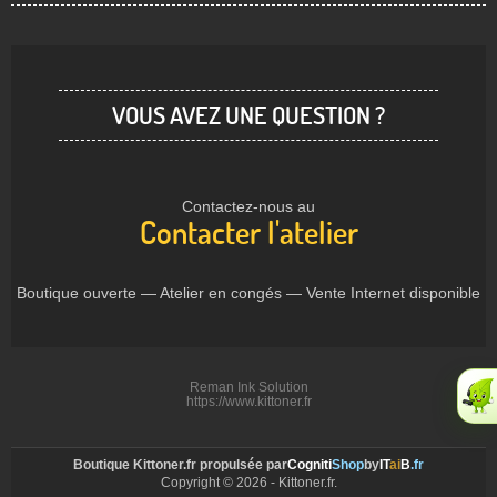
VOUS AVEZ UNE QUESTION ?
Contactez-nous au
Contacter l'atelier
Boutique ouverte — Atelier en congés — Vente Internet disponible
Reman Ink Solution
https://www.kittoner.fr
Boutique Kittoner.fr propulsée par
Cogniti
Shop
by
IT
ai
B
.fr
Copyright © 2026 - Kittoner.fr.