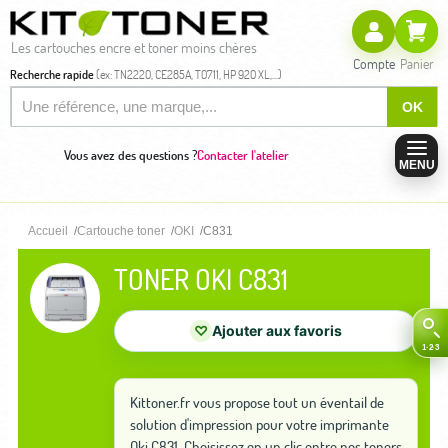
Les cartouches encre et toner moins chères
Compte
Panier
Recherche rapide
(ex: TN2220, CE285A, T0711, HP 920 XL,...)
OK
Vous avez des questions ?
Contacter l'atelier
MENU
Accueil
Cartouche toner
OKI
C831
TONER OKI C831
♡
Ajouter aux favoris
Kittoner.fr vous propose tout un éventail de
solution d'impression pour votre imprimante
Oki C831. Choisissez en un clic entre nos toners