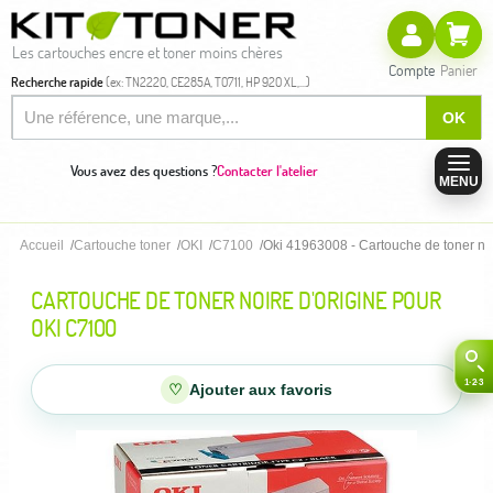
Les cartouches encre et toner moins chères
Compte
Panier
Recherche rapide
(ex: TN2220, CE285A, T0711, HP 920 XL,...)
OK
Vous avez des questions ?
Contacter l'atelier
MENU
Accueil
Cartouche toner
OKI
C7100
Oki 41963008 - Cartouche de toner noi
CARTOUCHE DE TONER NOIRE D'ORIGINE POUR
OKI C7100
♡
Ajouter aux favoris