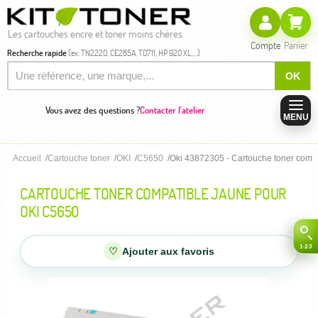
Les cartouches encre et toner moins chères
Compte
Panier
Recherche rapide
(ex: TN2220, CE285A, T0711, HP 920 XL,...)
OK
Vous avez des questions ?
Contacter l'atelier
MENU
Accueil
Cartouche toner
OKI
C5650
Oki 43872305 - Cartouche toner comp
CARTOUCHE TONER COMPATIBLE JAUNE POUR
OKI C5650
♡
Ajouter aux favoris