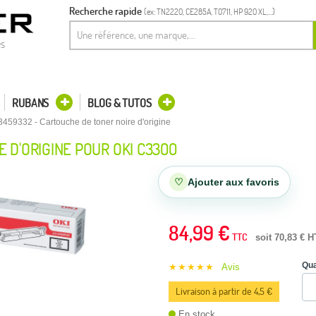
Recherche rapide
(ex: TN2220, CE285A, T0711, HP 920 XL,...)
es
RUBANS
BLOG & TUTOS
3459332 - Cartouche de toner noire d'origine
 D'ORIGINE POUR OKI C3300
♡
Ajouter aux favoris
84,99 €
TTC
soit 70,83 € H
Qua
★★★★★
Avis
Livraison à partir de 4,5 €
En stock