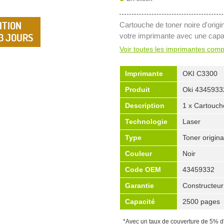
ITION
Cartouche de toner noire d'orig
 3 JOURS
votre imprimante avec une capa
Voir toutes les imprimantes comp
Imprimante
OKI C3300
Produit
Oki 4345933
Description
1 x Cartouche
Technologie
Laser
Type
Toner origina
Couleur
Noir
Code OEM
43459332
Garantie
Constructeur
Capacité
2500 pages
*Avec un taux de couverture de 5% d