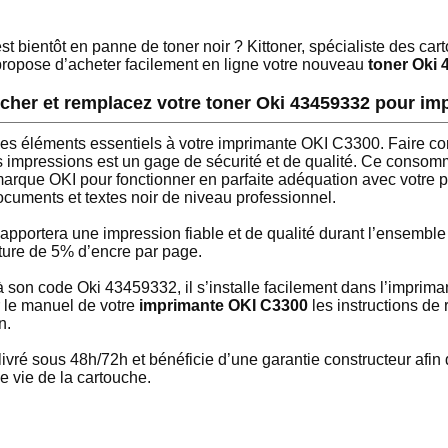
 bientôt en panne de toner noir ? Kittoner, spécialiste des car
propose d’acheter facilement en ligne votre nouveau
toner Oki 
 cher et remplacez votre toner Oki 43459332 pour i
des éléments essentiels à votre imprimante OKI C3300. Faire co
impressions est un gage de sécurité et de qualité. Ce consom
marque OKI pour fonctionner en parfaite adéquation avec votre p
ocuments et textes noir de niveau professionnel.
apportera une impression fiable et de qualité durant l’ensembl
ture de 5% d’encre par page.
à son code Oki 43459332, il s’installe facilement dans l’impri
 le manuel de votre
imprimante OKI C3300
les instructions d
n.
ivré sous 48h/72h et bénéficie d’une garantie constructeur afin
e vie de la cartouche.