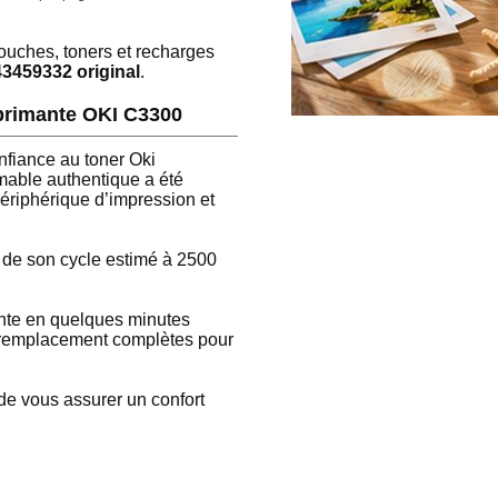
touches, toners et recharges
43459332 original
.
mprimante OKI C3300
nfiance au toner Oki
mable authentique a été
ériphérique d’impression et
e de son cycle estimé à 2500
mante en quelques minutes
e remplacement complètes pour
 de vous assurer un confort