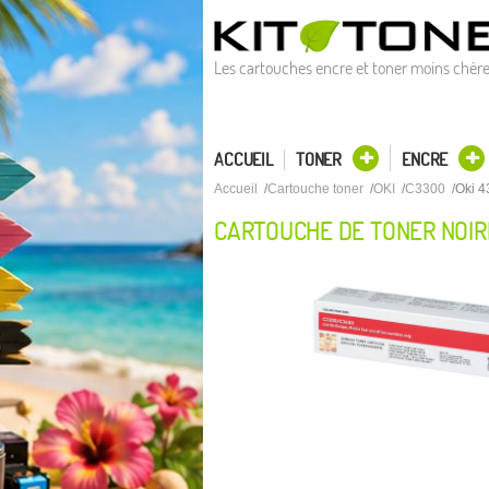
Les cartouches encre et toner moins chèr
ACCUEIL
TONER
ENCRE
Accueil
Cartouche toner
OKI
C3300
Oki 4
CARTOUCHE DE TONER NOIRE