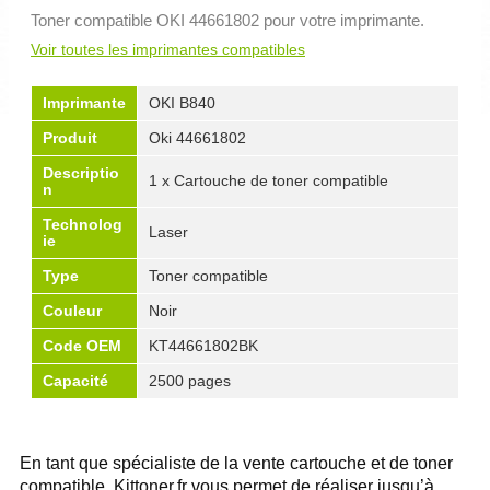
Toner compatible OKI 44661802 pour votre imprimante.
Voir toutes les imprimantes compatibles
Imprimante
OKI B840
Produit
Oki 44661802
Descriptio
1 x Cartouche de toner compatible
n
Technolog
Laser
ie
Type
Toner compatible
Couleur
Noir
Code OEM
KT44661802BK
Capacité
2500 pages
En tant que spécialiste de la vente cartouche et de toner
compatible, Kittoner.fr vous permet de réaliser jusqu’à