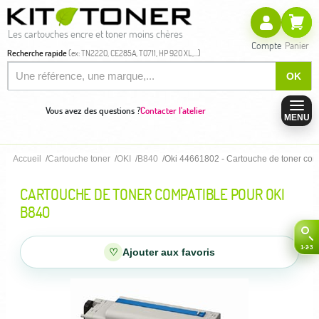
Les cartouches encre et toner moins chères
Compte
Panier
Recherche rapide
(ex: TN2220, CE285A, T0711, HP 920 XL,...)
OK
Vous avez des questions ?
Contacter l'atelier
MENU
Accueil
Cartouche toner
OKI
B840
Oki 44661802 - Cartouche de toner com
CARTOUCHE DE TONER COMPATIBLE POUR OKI
B840
♡
Ajouter aux favoris