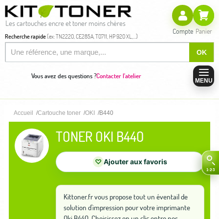
Les cartouches encre et toner moins chères
Compte
Panier
Recherche rapide
(ex: TN2220, CE285A, T0711, HP 920 XL,...)
OK
Vous avez des questions ?
Contacter l'atelier
MENU
Accueil
Cartouche toner
OKI
B440
TONER OKI B440
♡
Ajouter aux favoris
Kittoner.fr vous propose tout un éventail de
solution d'impression pour votre imprimante
Oki B440. Choisissez en un clic entre nos