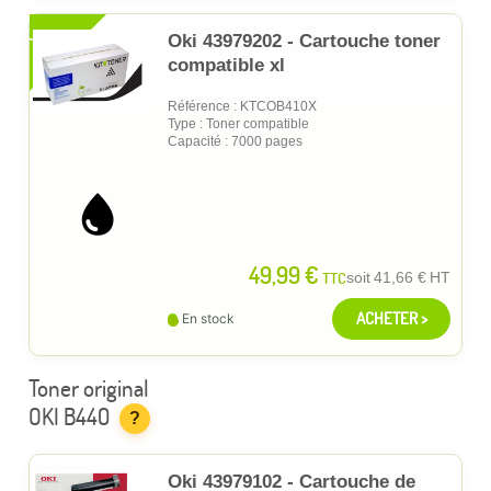
XL
Oki 43979202 - Cartouche toner
compatible xl
Référence : KTCOB410X
Type : Toner compatible
Capacité : 7000 pages
49,99 €
TTC
soit
41,66 €
HT
ACHETER >
En stock
Toner original
OKI B440
?
Oki 43979102 - Cartouche de