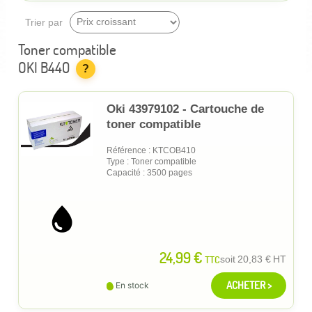
Trier par
Toner compatible
OKI B440
?
Oki 43979102 - Cartouche de
toner compatible
Référence : KTCOB410
Type : Toner compatible
Capacité : 3500 pages
24,99 €
TTC
soit
20,83 €
HT
ACHETER >
En stock