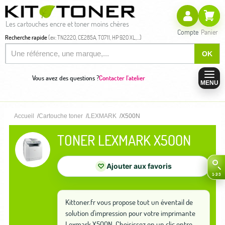
Les cartouches encre et toner moins chères
Compte
Panier
Recherche rapide
(ex: TN2220, CE285A, T0711, HP 920 XL,...)
OK
Vous avez des questions ?
Contacter l'atelier
MENU
Accueil
Cartouche toner
LEXMARK
X500N
TONER LEXMARK X500N
♡
Ajouter aux favoris
Kittoner.fr vous propose tout un éventail de
solution d'impression pour votre imprimante
Lexmark X500N. Choisissez en un clic entre