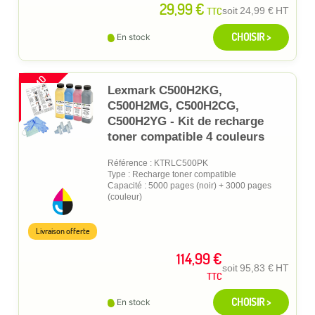
29,99 €
TTC
soit
24,99 €
HT
CHOISIR >
En stock
PROMO
Lexmark C500H2KG,
C500H2MG, C500H2CG,
C500H2YG - Kit de recharge
toner compatible 4 couleurs
Référence : KTRLC500PK
Type : Recharge toner compatible
Capacité : 5000 pages (noir) + 3000 pages
(couleur)
Livraison offerte
114,99 €
soit
95,83 €
HT
TTC
CHOISIR >
En stock