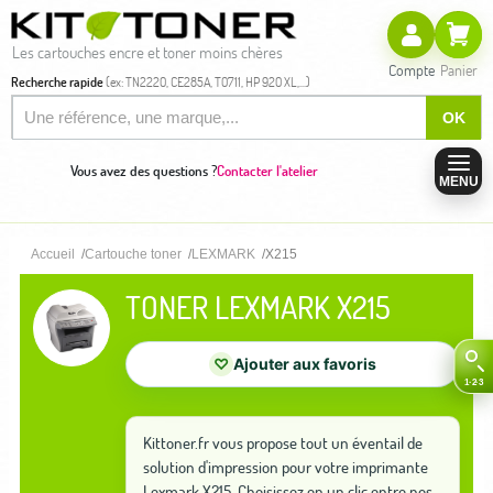
Les cartouches encre et toner moins chères
Compte
Panier
Recherche rapide
(ex: TN2220, CE285A, T0711, HP 920 XL,...)
OK
Vous avez des questions ?
Contacter l'atelier
MENU
Accueil
Cartouche toner
LEXMARK
X215
TONER LEXMARK X215
♡
Ajouter aux favoris
Kittoner.fr vous propose tout un éventail de
solution d'impression pour votre imprimante
Lexmark X215. Choisissez en un clic entre nos