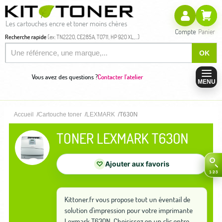
Les cartouches encre et toner moins chères
Compte
Panier
Recherche rapide
(ex: TN2220, CE285A, T0711, HP 920 XL,...)
OK
Vous avez des questions ?
Contacter l'atelier
MENU
Accueil
Cartouche toner
LEXMARK
T630N
TONER LEXMARK T630N
♡
Ajouter aux favoris
Kittoner.fr vous propose tout un éventail de
solution d'impression pour votre imprimante
Lexmark T630N. Choisissez en un clic entre