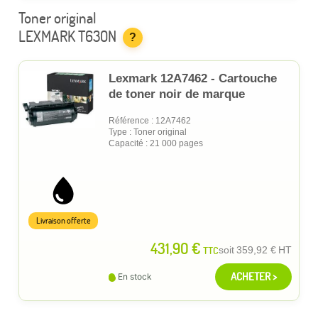
Toner original
LEXMARK T630N
?
Lexmark 12A7462 - Cartouche
de toner noir de marque
Référence : 12A7462
Type : Toner original
Capacité : 21 000 pages
Livraison offerte
431,90 €
TTC
soit
359,92 €
HT
ACHETER >
En stock