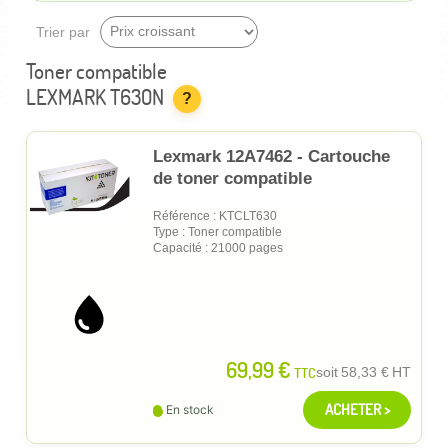
Trier par
Toner compatible
LEXMARK T630N
?
Lexmark 12A7462 - Cartouche
de toner compatible
Référence : KTCLT630
Type : Toner compatible
Capacité : 21000 pages
69,99 €
TTC
soit
58,33 €
HT
ACHETER >
En stock