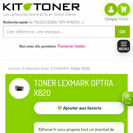
Les cartouches encre et toner moins chères
Compte
Panier
Recherche rapide
(ex: TN2220, CE285A, T0711, HP 920 XL,...)
OK
Vous avez des questions ?
Contacter l'atelier
MENU
Accueil
Cartouche toner
LEXMARK
Optra X820
TONER LEXMARK OPTRA
X820
♡
Ajouter aux favoris
Kittoner.fr vous propose tout un éventail de