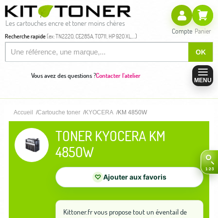
Les cartouches encre et toner moins chères
Compte
Panier
Recherche rapide
(ex: TN2220, CE285A, T0711, HP 920 XL,...)
OK
Vous avez des questions ?
Contacter l'atelier
MENU
Accueil
Cartouche toner
KYOCERA
KM 4850W
TONER KYOCERA KM
4850W
♡
Ajouter aux favoris
Kittoner.fr vous propose tout un éventail de