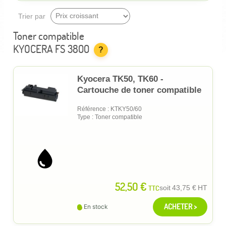
Trier par
Toner compatible
KYOCERA FS 3800
?
Kyocera TK50, TK60 -
Cartouche de toner compatible
Référence : KTKY50/60
Type : Toner compatible
52,50 €
TTC
soit
43,75 €
HT
ACHETER >
En stock