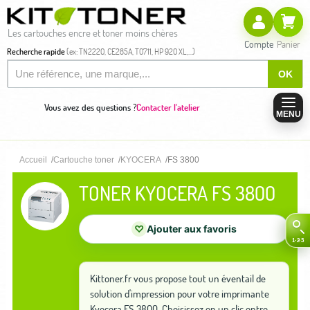
Les cartouches encre et toner moins chères
Compte
Panier
Recherche rapide
(ex: TN2220, CE285A, T0711, HP 920 XL,...)
OK
Vous avez des questions ?
Contacter l'atelier
MENU
Accueil
Cartouche toner
KYOCERA
FS 3800
TONER KYOCERA FS 3800
♡
Ajouter aux favoris
Kittoner.fr vous propose tout un éventail de
solution d'impression pour votre imprimante
Kyocera FS 3800. Choisissez en un clic entre