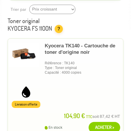
Trier par
Toner original
KYOCERA FS 1100N
?
Kyocera TK140 - Cartouche de
toner d'origine noir
Référence : TK140
Type : Toner original
Capacité : 4000 copies
Livraison offerte
104,90 €
TTC
soit
87,42 €
HT
ACHETER >
En stock