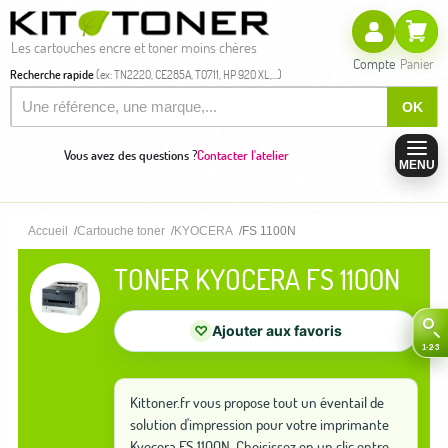
Les cartouches encre et toner moins chères
Compte
Panier
Recherche rapide
(ex: TN2220, CE285A, T0711, HP 920 XL,...)
OK
Vous avez des questions ?
Contacter l'atelier
MENU
Accueil
Cartouche toner
KYOCERA
FS 1100N
TONER KYOCERA FS 1100N
♡
Ajouter aux favoris
Kittoner.fr vous propose tout un éventail de
solution d'impression pour votre imprimante
Kyocera FS 1100N. Choisissez en un clic entre