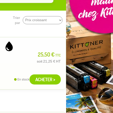
Trier
par
25,50 €
TTC
soit
21,25 €
HT
ACHETER >
En stock