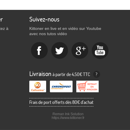
er
Suivez-nous
tez à
Kittoner en live et en vidéo sur Youtube
avec nos tutos vidéo
Livraison
à partir de 4,50€ TTC
?
Frais de port offerts dès 80€ d'achat
Reman Ink Solution
https://www.kittoner.fr