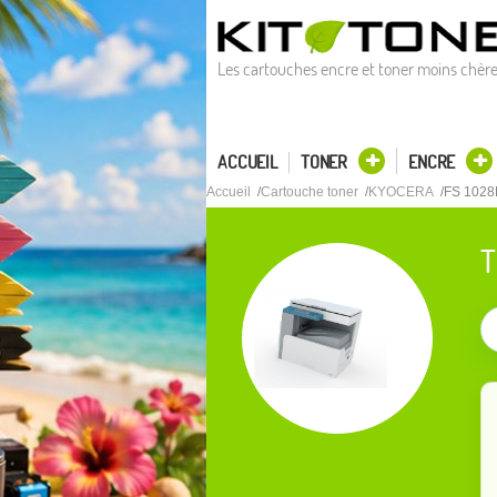
Les cartouches encre et toner moins chèr
ACCUEIL
TONER
ENCRE
Accueil
Cartouche toner
KYOCERA
FS 102
T