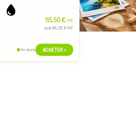
115,50 €
TTC
soit
96,25 €
HT
ACHETER >
En stock