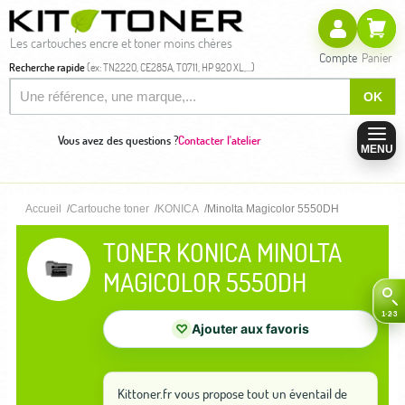
Les cartouches encre et toner moins chères
Compte
Panier
Recherche rapide
(ex: TN2220, CE285A, T0711, HP 920 XL,...)
OK
Vous avez des questions ?
Contacter l'atelier
MENU
Accueil
Cartouche toner
KONICA
Minolta Magicolor 5550DH
TONER KONICA MINOLTA
MAGICOLOR 5550DH
♡
Ajouter aux favoris
Kittoner.fr vous propose tout un éventail de