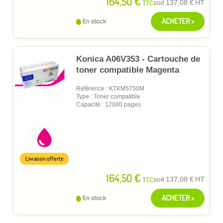
164,50 €
TTC
soit
137,08 €
HT
ACHETER >
En stock
Konica A06V353 - Cartouche de
toner compatible Magenta
Référence : KTKM5750M
Type : Toner compatible
Capacité : 12000 pages
Livraison offerte
164,50 €
TTC
soit
137,08 €
HT
ACHETER >
En stock