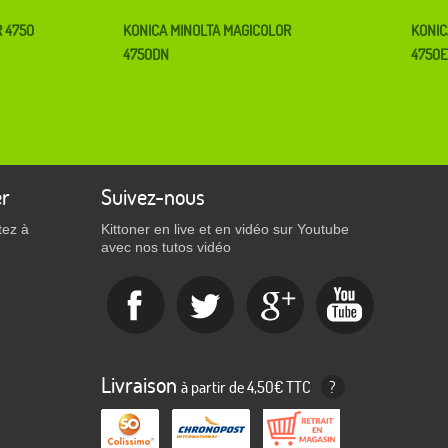
 4750
KONICA MINOLTA MAGICOLOR
KONIC
4750DN
4750
er
Suivez-nous
tez à
Kittoner en live et en vidéo sur Youtube
avec nos tutos vidéo
Livraison
à partir de 4,50€ TTC
?