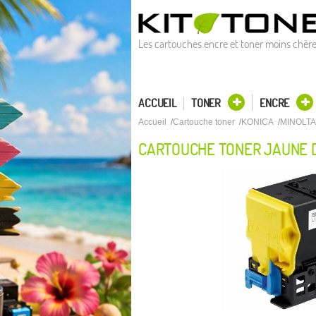
Les cartouches encre et toner moins chèr
ACCUEIL
TONER
ENCRE
Accueil
Cartouche toner
KONICA
MINOLTA
CARTOUCHE TONER JAUNE D