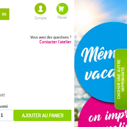
OK
Panier
Compte
Vous avez des questions ?
Contacter l'atelier
C
H
O
I
S
I
R
U
N
E
A
T
R
E
I
M
P
R
I
M
A
N
T
U
E
 HT
ntité
AJOUTER AU PANIER