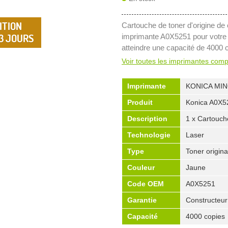
ITION
Cartouche de toner d'origine de 
 3 JOURS
imprimante A0X5251 pour votre
atteindre une capacité de 4000 
Voir toutes les imprimantes comp
Imprimante
KONICA MI
Produit
Konica A0X5
Description
1 x Cartouche
Technologie
Laser
Type
Toner origina
Couleur
Jaune
Code OEM
A0X5251
Garantie
Constructeur
Capacité
4000 copies