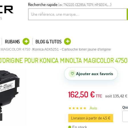
Recherche rapide
(ex: TN2220, CE285A, T0711, HP 920 XL,...)
es
RUBANS
BLOG & TUTOS
 MAGICOLOR 4750
Konica A0X5251 - Cartouche toner jaune d'origine
'ORIGINE POUR KONICA MINOLTA MAGICOLOR 4750
♡
Ajouter aux favoris
162,50 €
TTC
soit 135,42 €
Qua
★★★★★
Avis
Livraison à partir de 4,5 €
En stock