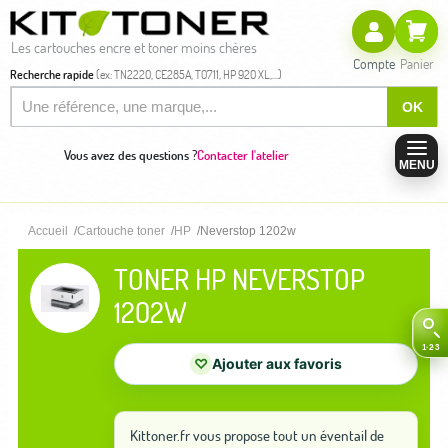
Les cartouches encre et toner moins chères
Compte
Panier
Recherche rapide
(ex: TN2220, CE285A, T0711, HP 920 XL,...)
OK
Vous avez des questions ?
Contacter l'atelier
MENU
Accueil
Cartouche toner
HP
Neverstop 1202w
TONER HP NEVERSTOP
1202W
♡
Ajouter aux favoris
Kittoner.fr vous propose tout un éventail de