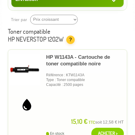
Trier par
Toner compatible
HP NEVERSTOP 1202W
?
HP W1143A - Cartouche de
toner compatible noire
Référence : KTW1143A
Type : Toner compatible
Capacité : 2500 pages
15,10 €
TTC
soit
12,58 €
HT
ACHETER >
En stock