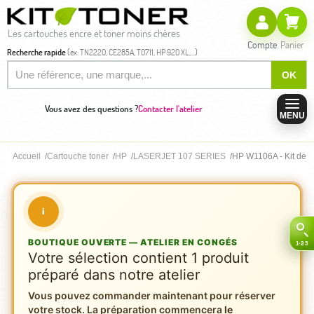
Les cartouches encre et toner moins chères
Compte
Panier
Recherche rapide
(ex: TN2220, CE285A, T0711, HP 920 XL,...)
OK
Vous avez des questions ?
Contacter l'atelier
MENU
Accueil
Cartouche toner
HP
LASERJET 107 SERIES
HP W1106A - Kit de r
i
BOUTIQUE OUVERTE — ATELIER EN CONGÉS
Votre sélection contient 1 produit
préparé dans notre atelier
Vous pouvez commander maintenant pour réserver
votre stock. La préparation commencera
le