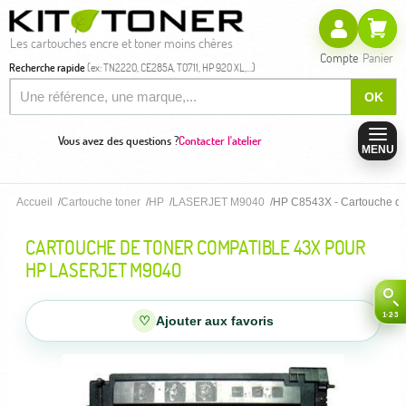
Les cartouches encre et toner moins chères
Compte
Panier
Recherche rapide
(ex: TN2220, CE285A, T0711, HP 920 XL,...)
OK
Vous avez des questions ?
Contacter l'atelier
MENU
Accueil
Cartouche toner
HP
LASERJET M9040
HP C8543X - Cartouche de
CARTOUCHE DE TONER COMPATIBLE 43X POUR
HP LASERJET M9040
♡
Ajouter aux favoris