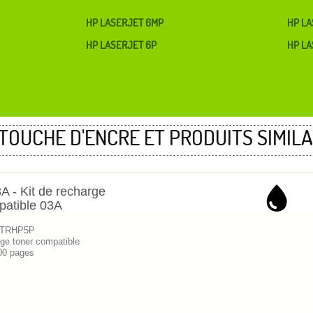
HP LASERJET 6MP
HP LA
HP LASERJET 6P
HP LA
TOUCHE D'ENCRE ET PRODUITS SIMILA
 - Kit de recharge
patible 03A
 KTRHP5P
ge toner compatible
00 pages