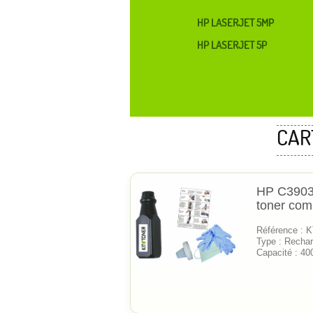
HP LASERJET 5MP
HP LASERJET 5P
CAR
HP C3903A
toner com
Référence :
Type : Rechar
Capacité : 40