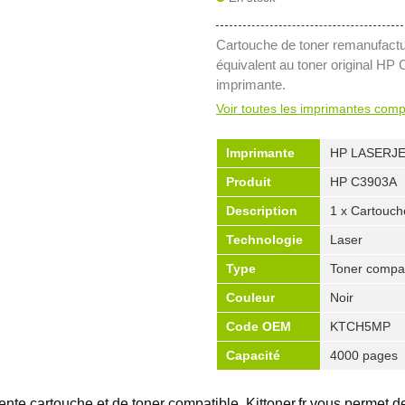
Cartouche de toner remanufactu
équivalent au toner original HP
imprimante.
Voir toutes les imprimantes comp
Imprimante
HP LASERJ
Produit
HP C3903A
Description
1 x Cartouch
Technologie
Laser
Type
Toner compat
Couleur
Noir
Code OEM
KTCH5MP
Capacité
4000 pages
vente cartouche et de toner compatible, Kittoner.fr vous permet d