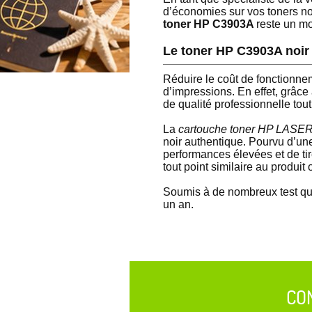
d’économies sur vos toners n
toner HP C3903A
reste un mo
Le toner HP C3903A noi
Réduire le coût de fonctionne
d’impressions. En effet, grâc
de qualité professionnelle tou
La
cartouche toner HP LAS
noir authentique. Pourvu d’un
performances élevées et de tir
tout point similaire au produit o
Soumis à de nombreux test qual
un an.
CO