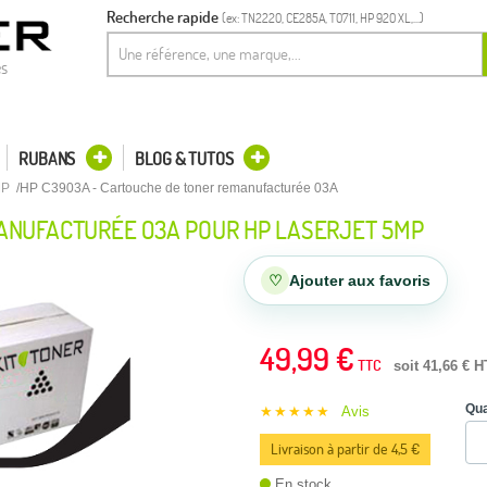
Recherche rapide
(ex: TN2220, CE285A, T0711, HP 920 XL,...)
es
RUBANS
BLOG & TUTOS
MP
HP C3903A - Cartouche de toner remanufacturée 03A
ANUFACTURÉE 03A POUR HP LASERJET 5MP
♡
Ajouter aux favoris
49,99 €
TTC
soit 41,66 € H
Qua
★★★★★
Avis
Livraison à partir de 4,5 €
En stock