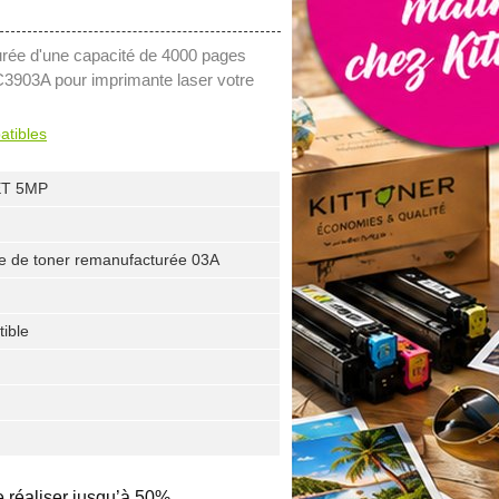
rée d'une capacité de 4000 pages
 C3903A pour imprimante laser votre
atibles
ET 5MP
e de toner remanufacturée 03A
ible
e réaliser jusqu’à 50%