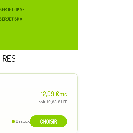
SERJET 6P SE
SERJET 6P XI
IRES
12,99 €
TTC
soit
10,83 €
HT
CHOISIR
En stock