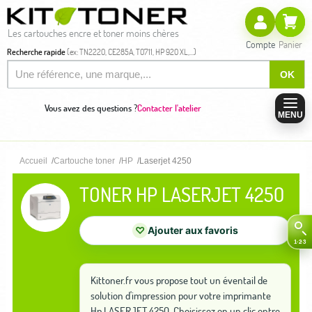
Les cartouches encre et toner moins chères
Compte
Panier
Recherche rapide
(ex: TN2220, CE285A, T0711, HP 920 XL,...)
OK
Vous avez des questions ?
Contacter l'atelier
MENU
Accueil
Cartouche toner
HP
Laserjet 4250
TONER HP LASERJET 4250
♡
Ajouter aux favoris
Kittoner.fr vous propose tout un éventail de
solution d'impression pour votre imprimante
Hp LASERJET 4250. Choisissez en un clic entre