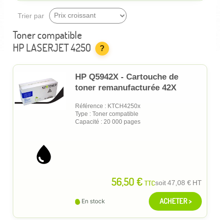
Trier par
Toner compatible
HP LASERJET 4250
?
HP Q5942X - Cartouche de
toner remanufacturée 42X
Référence : KTCH4250x
Type : Toner compatible
Capacité : 20 000 pages
56,50 €
TTC
soit
47,08 €
HT
ACHETER >
En stock