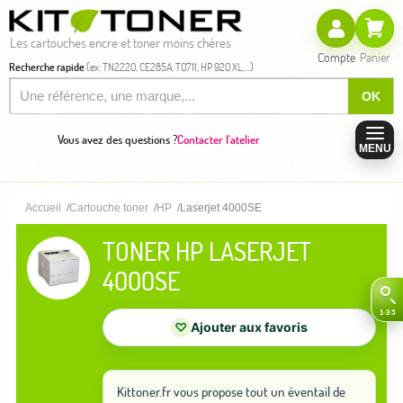
Les cartouches encre et toner moins chères
Compte
Panier
Recherche rapide
(ex: TN2220, CE285A, T0711, HP 920 XL,...)
OK
Vous avez des questions ?
Contacter l'atelier
MENU
Accueil
Cartouche toner
HP
Laserjet 4000SE
TONER HP LASERJET
4000SE
♡
Ajouter aux favoris
Kittoner.fr vous propose tout un éventail de