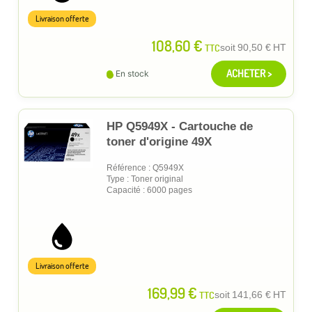
Livraison offerte
108,60 €
TTC
soit
90,50 €
HT
ACHETER >
En stock
HP Q5949X - Cartouche de
toner d'origine 49X
Référence : Q5949X
Type : Toner original
Capacité : 6000 pages
Livraison offerte
169,99 €
TTC
soit
141,66 €
HT