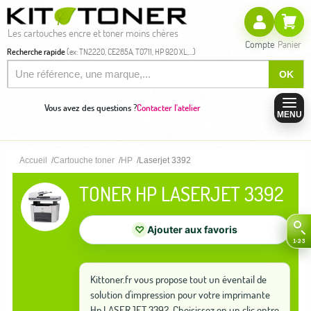
Les cartouches encre et toner moins chères
Compte
Panier
Recherche rapide
(ex: TN2220, CE285A, T0711, HP 920 XL,...)
OK
Vous avez des questions ?
Contacter l'atelier
MENU
Accueil
Cartouche toner
HP
Laserjet 3392
TONER HP LASERJET 3392
♡
Ajouter aux favoris
Kittoner.fr vous propose tout un éventail de
solution d'impression pour votre imprimante
Hp LASERJET 3392. Choisissez en un clic entre