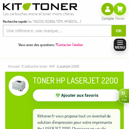
Les cartouches encre et toner moins chères
Compte
Panier
Recherche rapide
(ex: TN2220, CE285A, T0711, HP 920 XL,...)
OK
Vous avez des questions ?
Contacter l'atelier
MENU
Accueil
Cartouche toner
HP
Laserjet 2200
TONER HP LASERJET 2200
♡
Ajouter aux favoris
Kittoner.fr vous propose tout un éventail de
solution d'impression pour votre imprimante
Hp LASERJET 2200. Choisissez en un clic