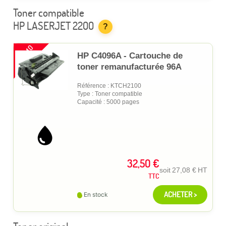
Toner compatible
HP LASERJET 2200
?
PROMO
HP C4096A - Cartouche de
toner remanufacturée 96A
Référence : KTCH2100
Type : Toner compatible
Capacité : 5000 pages
32,50 €
soit
27,08 €
HT
TTC
ACHETER >
En stock