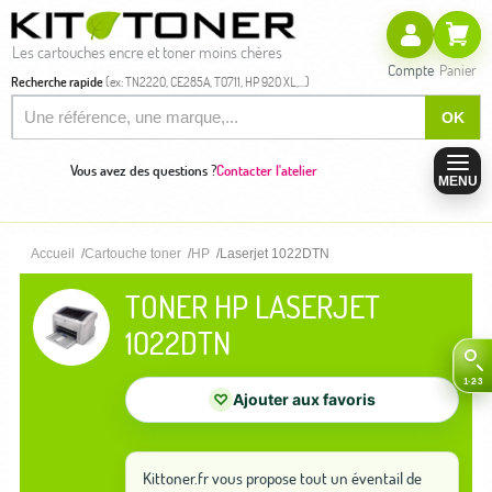
Les cartouches encre et toner moins chères
Compte
Panier
Recherche rapide
(ex: TN2220, CE285A, T0711, HP 920 XL,...)
OK
Vous avez des questions ?
Contacter l'atelier
MENU
Accueil
Cartouche toner
HP
Laserjet 1022DTN
TONER HP LASERJET
1022DTN
♡
Ajouter aux favoris
Kittoner.fr vous propose tout un éventail de