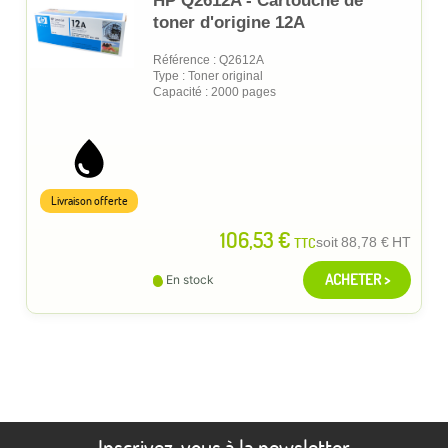
HP Q2612A - Cartouche de
toner d'origine 12A
Référence : Q2612A
Type : Toner original
Capacité : 2000 pages
Livraison offerte
106,53 €
TTC
soit
88,78 €
HT
ACHETER >
En stock
Inscrivez-vous à la newsletter