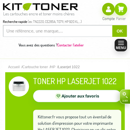
Les cartouches encre et toner moins chères
Compte
Panier
Recherche rapide
(ex: TN2220, CE285A, T0711, HP 920 XL,...)
OK
Vous avez des questions ?
Contacter l'atelier
MENU
Accueil
Cartouche toner
HP
Laserjet 1022
TONER HP LASERJET 1022
♡
Ajouter aux favoris
Kittoner.fr vous propose tout un éventail de
solution d'impression pour votre imprimante
Hp LASERJET 1022. Choisissez en un clic entre