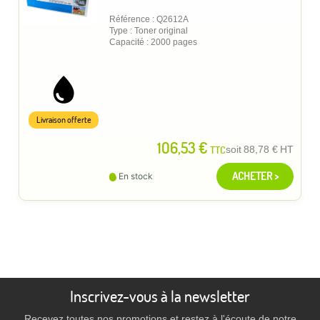
Référence : Q2612A
Type : Toner original
Capacité : 2000 pages
Livraison offerte
106,53 €
TTC
soit
88,78 €
HT
ACHETER >
En stock
Inscrivez-vous à la newsletter
Recevez toutes nos promotions et restez à l'écoute de notre