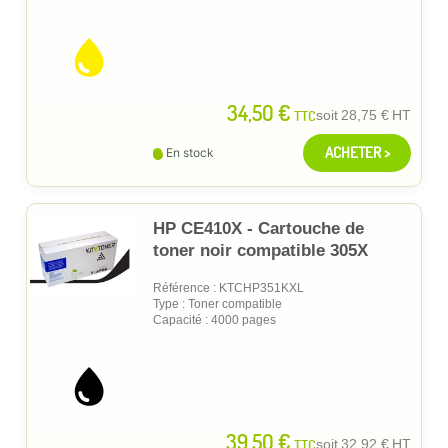
34,50 €
TTC
soit
28,75 €
HT
ACHETER >
En stock
HP CE410X - Cartouche de
toner noir compatible 305X
Référence : KTCHP351KXL
Type : Toner compatible
Capacité : 4000 pages
39,50 €
TTC
soit
32,92 €
HT