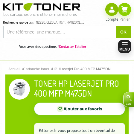
Les cartouches encre et toner moins chères
Compte
Panier
Recherche rapide
(ex: TN2220, CE285A, T0711, HP 920 XL,...)
OK
Vous avez des questions ?
Contacter l'atelier
MENU
Accueil
Cartouche toner
HP
Laserjet Pro 400 MFP M475DN
TONER HP LASERJET PRO
400 MFP M475DN
♡
Ajouter aux favoris
Kittoner.fr vous propose tout un éventail de