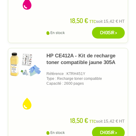
18,50 €
TTC
soit
15,42 €
HT
CHOISIR >
En stock
HP CE412A - Kit de recharge
toner compatible jaune 305A
Référence : KTRH451Y
Type : Recharge toner compatible
Capacité : 2600 pages
18,50 €
TTC
soit
15,42 €
HT
CHOISIR >
En stock