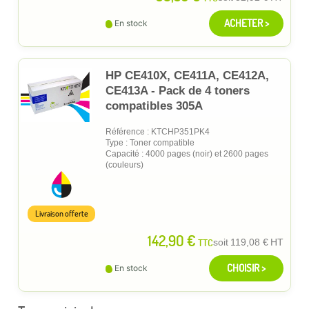
ACHETER >
En stock
HP CE410X, CE411A, CE412A,
CE413A - Pack de 4 toners
compatibles 305A
Référence : KTCHP351PK4
Type : Toner compatible
Capacité : 4000 pages (noir) et 2600 pages
(couleurs)
Livraison offerte
142,90 €
TTC
soit
119,08 €
HT
CHOISIR >
En stock