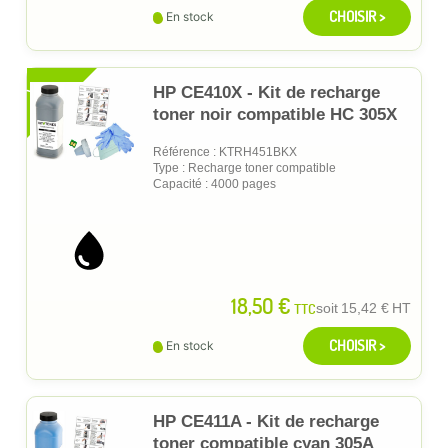
CHOISIR >
En stock
XL
HP CE410X - Kit de recharge
toner noir compatible HC 305X
Référence : KTRH451BKX
Type : Recharge toner compatible
Capacité : 4000 pages
18,50 €
TTC
soit
15,42 €
HT
CHOISIR >
En stock
HP CE411A - Kit de recharge
toner compatible cyan 305A