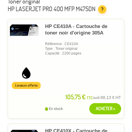
Toner original
HP LASERJET PRO 400 MFP M475DN
?
HP CE410A - Cartouche de
toner noir d'origine 305A
Référence : CE410A
Type : Toner original
Capacité : 2200 pages
Livraison offerte
105,75 €
TTC
soit
88,13 €
HT
ACHETER >
En stock
HP CE410X - Cartouche de