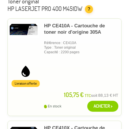
Toner original
HP LASERJET PRO 400 M451DW
?
HP CE410A - Cartouche de
toner noir d'origine 305A
Référence : CE410A
Type : Toner original
Capacité : 2200 pages
Livraison offerte
105,75 €
TTC
soit
88,13 €
HT
ACHETER >
En stock
HP CE410X - Cartouche de