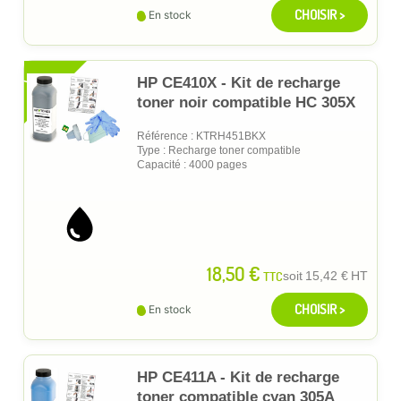
CHOISIR >
En stock
XL
HP CE410X - Kit de recharge
toner noir compatible HC 305X
Référence : KTRH451BKX
Type : Recharge toner compatible
Capacité : 4000 pages
18,50 €
TTC
soit
15,42 €
HT
CHOISIR >
En stock
HP CE411A - Kit de recharge
toner compatible cyan 305A