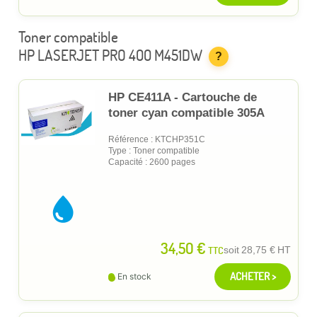
Toner compatible
HP LASERJET PRO 400 M451DW
?
HP CE411A - Cartouche de
toner cyan compatible 305A
Référence : KTCHP351C
Type : Toner compatible
Capacité : 2600 pages
34,50 €
TTC
soit
28,75 €
HT
ACHETER >
En stock