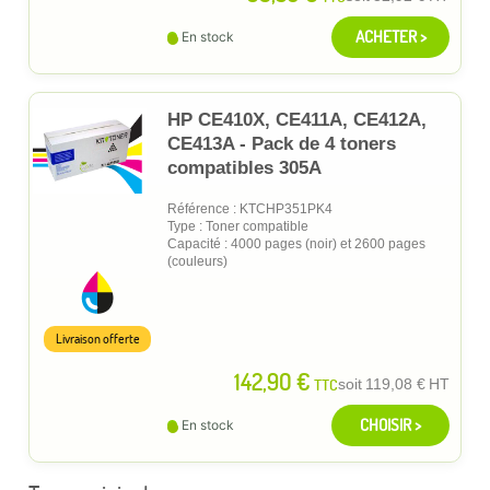
ACHETER >
En stock
HP CE410X, CE411A, CE412A,
CE413A - Pack de 4 toners
compatibles 305A
Référence : KTCHP351PK4
Type : Toner compatible
Capacité : 4000 pages (noir) et 2600 pages
(couleurs)
Livraison offerte
142,90 €
TTC
soit
119,08 €
HT
CHOISIR >
En stock