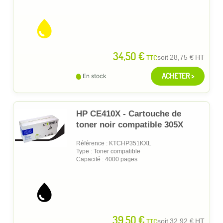
34,50 €
TTC
soit
28,75 €
HT
ACHETER >
En stock
HP CE410X - Cartouche de
toner noir compatible 305X
Référence : KTCHP351KXL
Type : Toner compatible
Capacité : 4000 pages
39,50 €
TTC
soit
32,92 €
HT