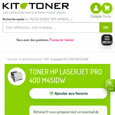
Les cartouches encre et toner moins chères
Compte
Panier
Recherche rapide
(ex: TN2220, CE285A, T0711, HP 920 XL,...)
OK
Vous avez des questions ?
Contacter l'atelier
MENU
Accueil
Cartouche toner
HP
Laserjet Pro 400 M451DW
TONER HP LASERJET PRO
400 M451DW
♡
Ajouter aux favoris
Kittoner.fr vous propose tout un éventail de