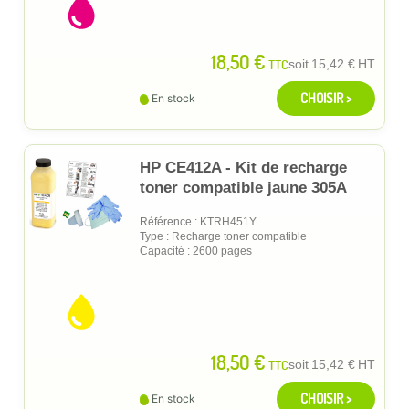
18,50 €
TTC
soit
15,42 €
HT
CHOISIR >
En stock
HP CE412A - Kit de recharge
toner compatible jaune 305A
Référence : KTRH451Y
Type : Recharge toner compatible
Capacité : 2600 pages
18,50 €
TTC
soit
15,42 €
HT
CHOISIR >
En stock