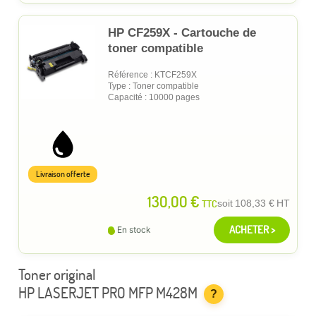
HP CF259X - Cartouche de
toner compatible
Référence : KTCF259X
Type : Toner compatible
Capacité : 10000 pages
Livraison offerte
130,00 €
TTC
soit
108,33 €
HT
ACHETER >
En stock
Toner original
HP LASERJET PRO MFP M428M
?