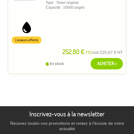
Type : Toner original
Capacité : 10000 pages
Livraison offerte
252,80 €
TTC
soit
210,67 €
HT
ACHETER >
En stock
Inscrivez-vous à la newsletter
Recevez toutes nos promotions et restez à l'écoute de notre
actualité