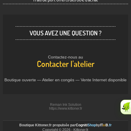
VOUS AVEZ UNE QUESTION ?
Contactez-nous au
Contacter l'atelier
Boutique ouverte — Atelier en congés — Vente Internet disponible
Reman Ink Solution
https://www.kittoner.fr
Boutique Kittoner.fr propulsée par
Cogniti
Shop
by
IT
ai
B
.fr
Copyright © 2026 - Kittoner.fr.