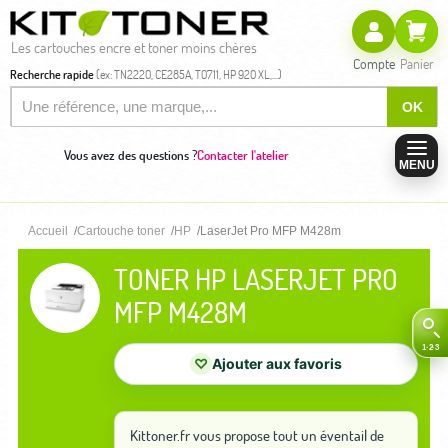
Les cartouches encre et toner moins chères
Compte
Panier
Recherche rapide
(ex: TN2220, CE285A, T0711, HP 920 XL,...)
OK
Vous avez des questions ?
Contacter l'atelier
MENU
Accueil
Cartouche toner
HP
LaserJet Pro MFP M428m
TONER HP LASERJET PRO
MFP M428M
♡
Ajouter aux favoris
Kittoner.fr vous propose tout un éventail de