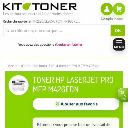
Les cartouches encre et toner moins chères
Compte
Panier
Recherche rapide
(ex: TN2220, CE285A, T0711, HP 920 XL,...)
OK
Vous avez des questions ?
Contacter l'atelier
MENU
Accueil
Cartouche toner
HP
LaserJet Pro MFP M426fdn
TONER HP LASERJET PRO
MFP M426FDN
♡
Ajouter aux favoris
Kittoner.fr vous propose tout un éventail de