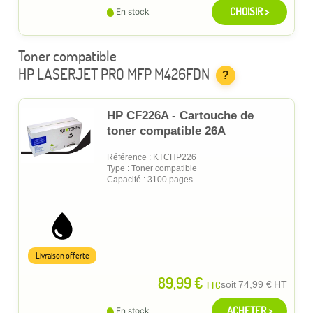
CHOISIR >
En stock
Toner compatible
HP LASERJET PRO MFP M426FDN
?
HP CF226A - Cartouche de
toner compatible 26A
Référence : KTCHP226
Type : Toner compatible
Capacité : 3100 pages
Livraison offerte
89,99 €
TTC
soit
74,99 €
HT
ACHETER >
En stock