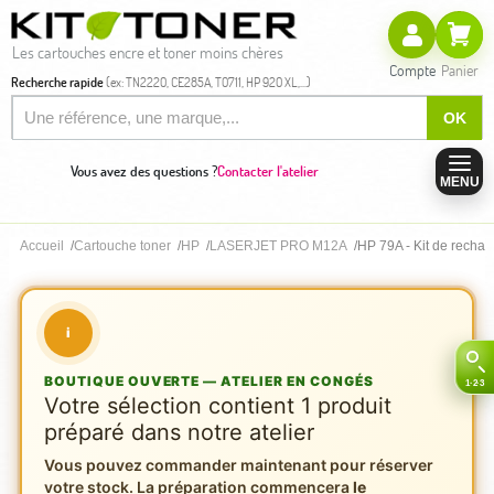
Les cartouches encre et toner moins chères
Compte
Panier
Recherche rapide
(ex: TN2220, CE285A, T0711, HP 920 XL,...)
OK
Vous avez des questions ?
Contacter l'atelier
MENU
Accueil
Cartouche toner
HP
LASERJET PRO M12A
HP 79A - Kit de rechar
i
BOUTIQUE OUVERTE — ATELIER EN CONGÉS
Votre sélection contient 1 produit
préparé dans notre atelier
Vous pouvez commander maintenant pour réserver
votre stock. La préparation commencera
le