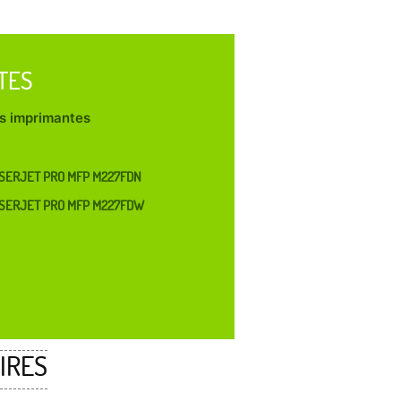
TES
les imprimantes
SERJET PRO MFP M227FDN
SERJET PRO MFP M227FDW
IRES