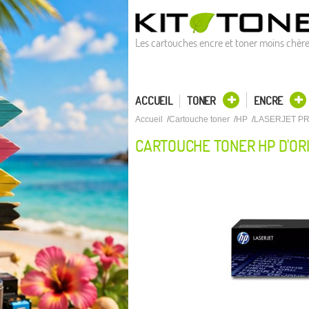
Les cartouches encre et toner moins chèr
ACCUEIL
TONER
ENCRE
Accueil
Cartouche toner
HP
LASERJET P
CARTOUCHE TONER HP D'OR