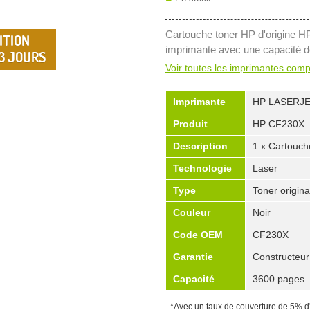
Cartouche toner HP d'origine H
ITION
imprimante avec une capacité 
 3 JOURS
Voir toutes les imprimantes comp
Imprimante
HP LASERJ
Produit
HP CF230X
Description
1 x Cartouch
Technologie
Laser
Type
Toner origina
Couleur
Noir
Code OEM
CF230X
Garantie
Constructeur
Capacité
3600 pages
*Avec un taux de couverture de 5% d