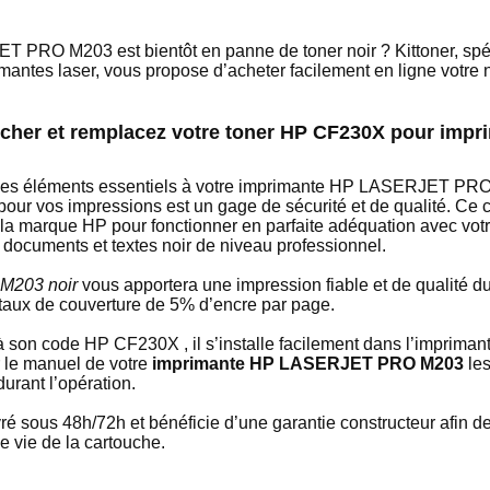
 PRO M203 est bientôt en panne de toner noir ? Kittoner, spéc
imantes laser, vous propose d’acheter facilement en ligne votr
s cher et remplacez votre toner HP CF230X pour im
 des éléments essentiels à votre imprimante HP LASERJET PRO
ur vos impressions est un gage de sécurité et de qualité. Ce
 la marque HP pour fonctionner en parfaite adéquation avec vot
 documents et textes noir de niveau professionnel.
M203 noir
vous apportera une impression fiable et de qualité d
taux de couverture de 5% d’encre par page.
 à son code HP CF230X , il s’installe facilement dans l’imprima
 le manuel de votre
imprimante HP LASERJET PRO M203
les
urant l’opération.
é sous 48h/72h et bénéficie d’une garantie constructeur afin d
e vie de la cartouche.