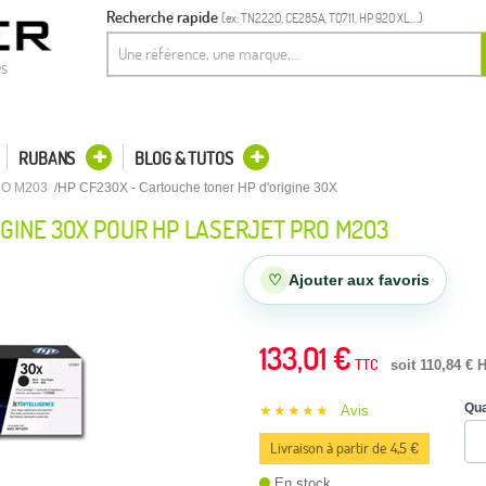
Recherche rapide
(ex: TN2220, CE285A, T0711, HP 920 XL,...)
es
RUBANS
BLOG & TUTOS
RO M203
HP CF230X - Cartouche toner HP d'origine 30X
IGINE 30X POUR HP LASERJET PRO M203
♡
Ajouter aux favoris
133,01 €
TTC
soit 110,84 € 
Qua
★★★★★
Avis
Livraison à partir de 4,5 €
En stock