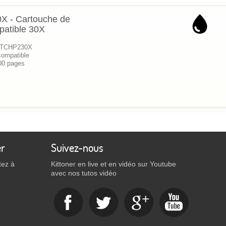
X - Cartouche de
patible 30X
 KTCHP230X
compatible
00 pages
er
Suivez-nous
tez à
Kittoner en live et en vidéo sur Youtube
avec nos tutos vidéo