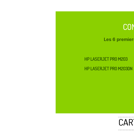
CO
Les 6 premiers
HP LASERJET PRO M203
HP LASERJET PRO M203DN
CAR