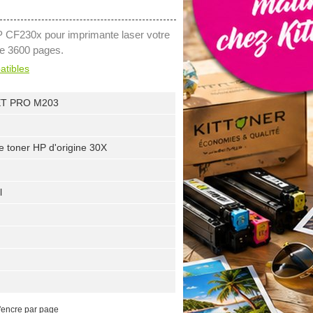
P CF230x pour imprimante laser votre
de 3600 pages.
atibles
ET PRO M203
e toner HP d'origine 30X
l
'encre par page