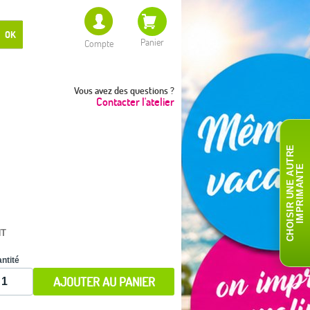
OK
Panier
Compte
Vous avez des questions ?
Contacter l'atelier
C
H
O
I
S
I
R
U
N
E
A
T
R
E
I
M
P
R
I
M
A
N
T
U
E
HT
ntité
AJOUTER AU PANIER