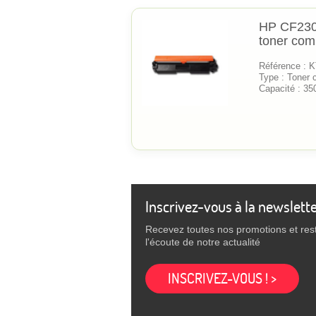
HP CF230
toner com
Référence :
Type : Toner 
Capacité : 35
Inscrivez-vous à la newslett
Recevez toutes nos promotions et res
l'écoute de notre actualité
INSCRIVEZ-VOUS ! >