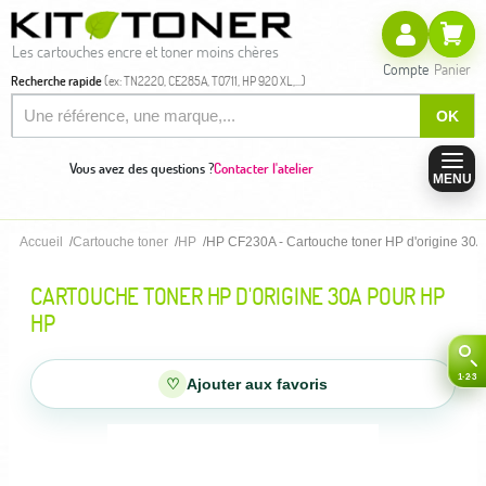
Les cartouches encre et toner moins chères
Compte
Panier
Recherche rapide
(ex: TN2220, CE285A, T0711, HP 920 XL,...)
OK
Vous avez des questions ?
Contacter l'atelier
MENU
Accueil
Cartouche toner
HP
HP CF230A - Cartouche toner HP d'origine 30A
CARTOUCHE TONER HP D'ORIGINE 30A POUR HP
HP
♡
Ajouter aux favoris