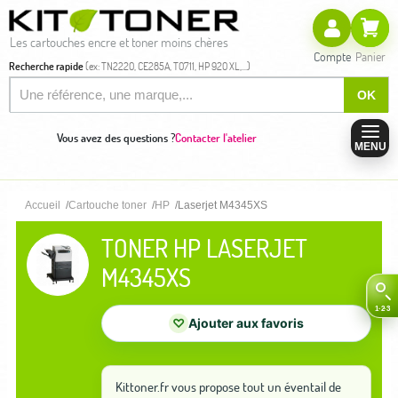
Les cartouches encre et toner moins chères
Compte
Panier
Recherche rapide
(ex: TN2220, CE285A, T0711, HP 920 XL,...)
OK
Vous avez des questions ?
Contacter l'atelier
MENU
Accueil
Cartouche toner
HP
Laserjet M4345XS
TONER HP LASERJET
M4345XS
♡
Ajouter aux favoris
Kittoner.fr vous propose tout un éventail de