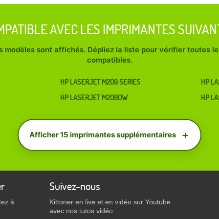
MPATIBLE AVEC LES IMPRIMANTES SUIVAN
 modèles sont affichés. Dépliez la liste pour vérifier toutes 
compatibles.
HP LASERJET M209 SERIES
HP L
HP LASERJET M209DW
HP LA
Afficher 15 imprimantes supplémentaires
er
Suivez-nous
tez à
Kittoner en live et en vidéo sur Youtube
avec nos tutos vidéo