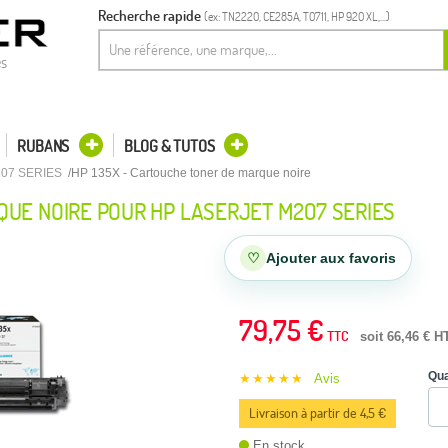
Recherche rapide
(ex: TN2220, CE285A, T0711, HP 920 XL,...)
es
RUBANS
BLOG & TUTOS
07 SERIES
HP 135X - Cartouche toner de marque noire
UE NOIRE POUR HP LASERJET M207 SERIES
♡
Ajouter aux favoris
79,75 €
TTC
soit 66,46 € H
Qua
★★★★★
Avis
Livraison à partir de 4,5 €
En stock