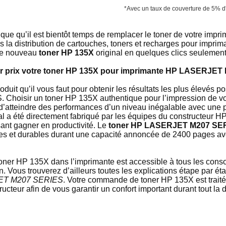
*Avec un taux de couverture de 5% d
ique qu’il est bientôt temps de remplacer le toner de votre 
 la distribution de cartouches, toners et recharges pour impriman
tre nouveau
toner HP 135X
original en quelques clics seulement
leur prix votre toner HP 135X pour imprimante HP LASERJE
oduit qu’il vous faut pour obtenir les résultats les plus élevés 
oisir un toner HP 135X authentique pour l’impression de vos
 d’atteindre des performances d’un niveau inégalable avec une p
al a été directement fabriqué par les équipes du constructeur H
sant gagner en productivité. Le
toner HP LASERJET M207 SER
bles et durables durant une capacité annoncée de 2400 pages av
e toner HP 135X dans l’imprimante est accessible à tous les c
n. Vous trouverez d’ailleurs toutes les explications étape par é
JET M207 SERIES
. Votre commande de toner HP 135X est trait
ucteur afin de vous garantir un confort important durant tout la 