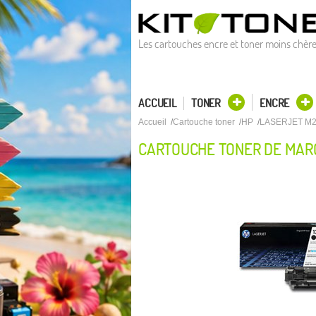
Les cartouches encre et toner moins chèr
ACCUEIL
TONER
ENCRE
Accueil
Cartouche toner
HP
LASERJET M2
CARTOUCHE TONER DE MARQ