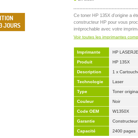
Ce toner HP 135X d'origine a ét
ITION
constructeur HP pour vous proc
 3 JOURS
irréprochable avec votre imprim
Voir toutes les imprimantes comp
Imprimante
HP LASERJE
Produit
HP 135X
Description
1 x Cartouch
Technologie
Laser
Type
Toner origina
Couleur
Noir
Code OEM
W1350X
Garantie
Constructeur
Capacité
2400 pages