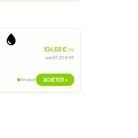
104,68 €
TTC
soit
87,23 €
HT
ACHETER >
En stock