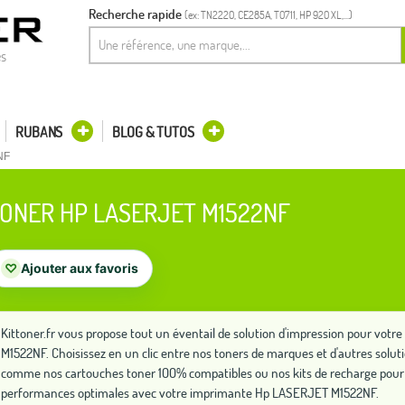
Recherche rapide
(ex: TN2220, CE285A, T0711, HP 920 XL,...)
es
RUBANS
BLOG & TUTOS
NF
ONER HP LASERJET M1522NF
♡
Ajouter aux favoris
Kittoner.fr vous propose tout un éventail de solution d'impression pour vo
M1522NF. Choisissez en un clic entre nos toners de marques et d'autres solu
comme nos cartouches toner 100% compatibles ou nos kits de recharge pour 
performances optimales avec votre imprimante Hp LASERJET M1522NF.