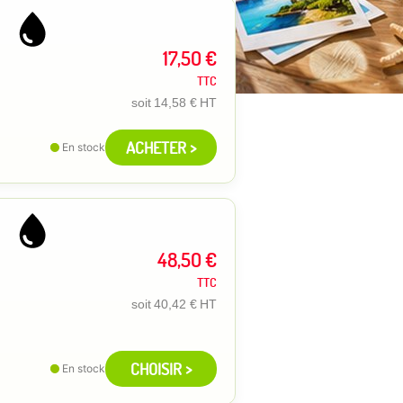
17,50 €
TTC
soit
14,58 €
HT
ACHETER >
En stock
48,50 €
TTC
soit
40,42 €
HT
CHOISIR >
En stock