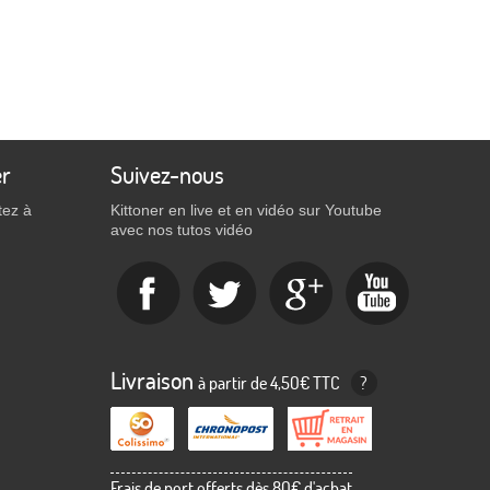
er
Suivez-nous
tez à
Kittoner en live et en vidéo sur Youtube
avec nos tutos vidéo
Livraison
à partir de 4,50€ TTC
?
Frais de port offerts dès 80€ d'achat