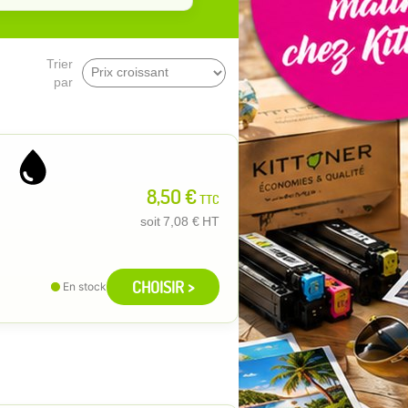
Trier
par
8,50 €
TTC
soit
7,08 €
HT
CHOISIR >
En stock