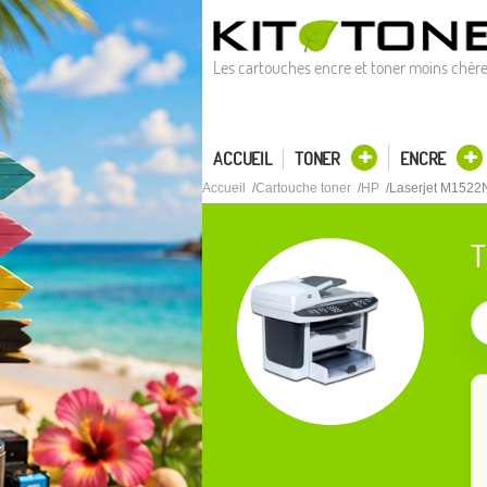
Les cartouches encre et toner moins chèr
ACCUEIL
TONER
ENCRE
Accueil
Cartouche toner
HP
Laserjet M1522
T