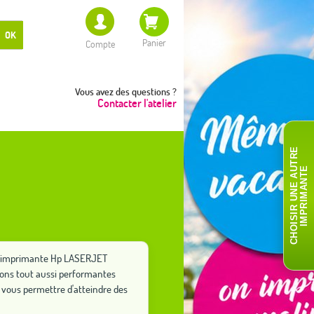
OK
Panier
Compte
Vous avez des questions ?
Contacter l'atelier
C
H
O
I
S
I
R
U
N
E
A
T
R
E
I
M
P
R
I
M
A
N
T
U
E
tre imprimante Hp LASERJET
tions tout aussi performantes
vous permettre d'atteindre des