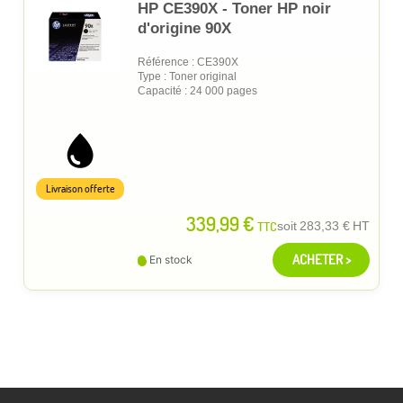
HP CE390X - Toner HP noir
d'origine 90X
Référence : CE390X
Type : Toner original
Capacité : 24 000 pages
Livraison offerte
339,99 €
TTC
soit
283,33 €
HT
ACHETER >
En stock