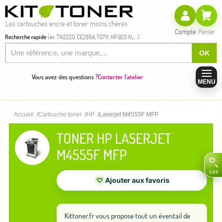
Les cartouches encre et toner moins chères
Compte
Panier
Recherche rapide
(ex: TN2220, CE285A, T0711, HP 920 XL,...)
OK
Vous avez des questions ?
Contacter l'atelier
MENU
Accueil
Cartouche toner
HP
Laserjet M4555F MFP
TONER HP LASERJET
M4555F MFP
♡
Ajouter aux favoris
Kittoner.fr vous propose tout un éventail de