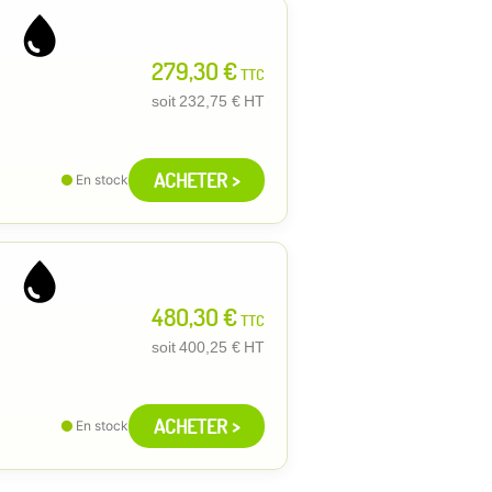
279,30 €
TTC
soit
232,75 €
HT
ACHETER >
En stock
480,30 €
TTC
soit
400,25 €
HT
ACHETER >
En stock