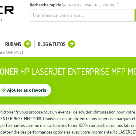
Recherche rapide
(ex: TN2220, CE285A, T0711, HP 920 XL,...)
es
RUBANS
BLOG & TUTOS
rise MFP M631
ONER HP LASERJET ENTERPRISE MFP M
♡
Ajouter aux favoris
Kittoner.fr vous propose tout un éventail de solution d'impression pour vo
ENTERPRISE MFP M631. Choisissez en un clic entre nos toners de marques et d
performantes comme nos cartouches toner 100% compatibles ou nos kits de
d'atteindre des performances optimales avec votre imprimante Hp LASERJ