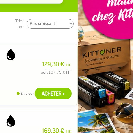
Trier
par
129,30 €
TTC
soit
107,75 €
HT
ACHETER >
En stock
169,30 €
TTC