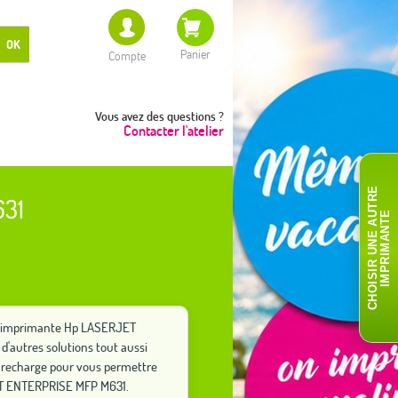
OK
Panier
Compte
Vous avez des questions ?
Contacter l'atelier
C
H
O
I
S
I
R
U
N
E
A
T
R
E
I
M
P
R
I
M
A
N
T
631
U
E
tre imprimante Hp LASERJET
'autres solutions tout aussi
 recharge pour vous permettre
ET ENTERPRISE MFP M631.