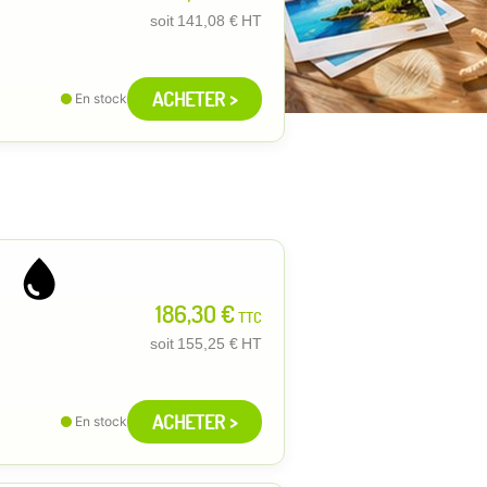
soit
141,08 €
HT
ACHETER >
En stock
186,30 €
TTC
soit
155,25 €
HT
ACHETER >
En stock