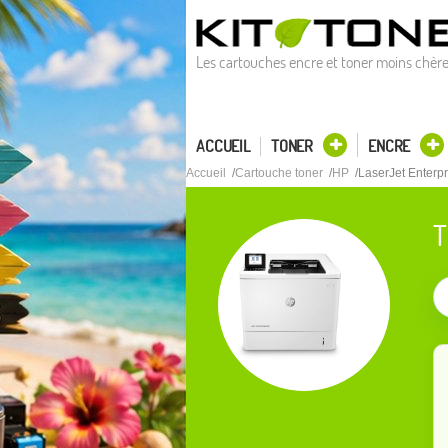
Les cartouches encre et toner moins chèr
ACCUEIL
TONER
ENCRE
Accueil
Cartouche toner
HP
LaserJet Enterp
T