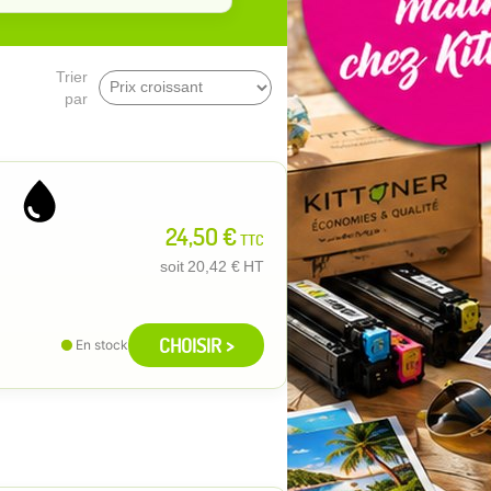
Trier
par
24,50 €
TTC
soit
20,42 €
HT
CHOISIR >
En stock