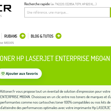
Recherche rapide
(ex: TN2220, CE285A, T0711, HP 920 XL,...)
es
RUBANS
BLOG & TUTOS
rise M604N
ONER HP LASERJET ENTERPRISE M604N
♡
Ajouter aux favoris
Kittoner.fr vous propose tout un éventail de solution d'impression pour vo
ENTERPRISE M604N. Choisissez en un clic entre nos toners de marques et d'a
performantes comme nos cartouches toner 100% compatibles ou nos kits de
d'atteindre des performances optimales avec votre imprimante Hp LASER