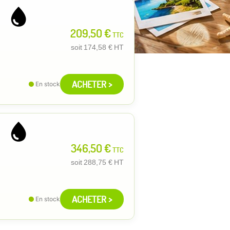
209,50 €
TTC
soit
174,58 €
HT
ACHETER >
En stock
346,50 €
TTC
soit
288,75 €
HT
ACHETER >
En stock