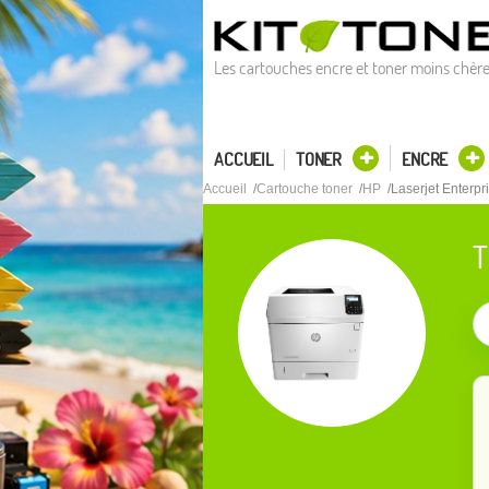
Les cartouches encre et toner moins chèr
ACCUEIL
TONER
ENCRE
Accueil
Cartouche toner
HP
Laserjet Enterp
T