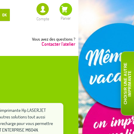
OK
Panier
Compte
Vous avez des questions ?
Contacter l'atelier
C
H
O
I
S
I
R
U
N
E
A
T
R
E
I
M
P
R
I
M
A
N
T
U
E
tre imprimante Hp LASERJET
utres solutions tout aussi
 recharge pour vous permettre
JET ENTERPRISE M604N.