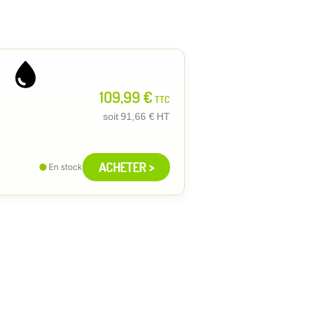
109,99 €
TTC
soit
91,66 €
HT
ACHETER >
En stock