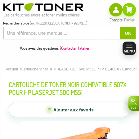
Les cartouches encre et toner moins chères
Compte
Panier
Recherche rapide
(ex: TN2220, CE285A, T0711, HP 920 XL,...)
OK
Vous avez des questions ?
Contacter l'atelier
MENU
Accueil
Cartouche toner
HP
LASERJET 500 M551
HP CE400X - Cartouche 
CARTOUCHE DE TONER NOIR COMPATIBLE 507X
POUR HP LASERJET 500 M551
♡
Ajouter aux favoris