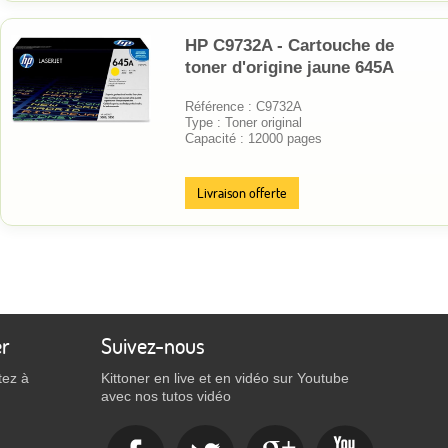
HP C9732A - Cartouche de
toner d'origine jaune 645A
Référence : C9732A
Type : Toner original
Capacité : 12000 pages
Livraison offerte
er
Suivez-nous
tez à
Kittoner en live et en vidéo sur Youtube
avec nos tutos vidéo