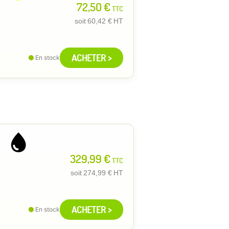
72,50 €
TTC
soit
60,42 €
HT
ACHETER >
En stock
329,99 €
TTC
soit
274,99 €
HT
ACHETER >
En stock