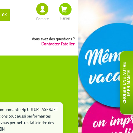
OK
Panier
Compte
Vous avez des questions ?
Contacter l'atelier
C
H
O
I
S
I
R
U
N
E
A
T
R
E
I
M
P
R
I
M
A
N
T
U
E
otre imprimante Hp COLOR LASERJET
tions tout aussi performantes
vous permettre d'atteindre des
DN.