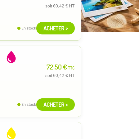
soit
60,42 €
HT
ACHETER >
En stock
72,50 €
TTC
soit
60,42 €
HT
ACHETER >
En stock