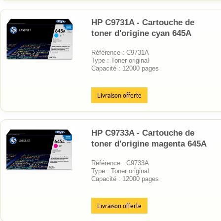
HP C9731A - Cartouche de
toner d'origine cyan 645A
Référence : C9731A
Type : Toner original
Capacité : 12000 pages
Livraison offerte
HP C9733A - Cartouche de
toner d'origine magenta 645A
Référence : C9733A
Type : Toner original
Capacité : 12000 pages
Livraison offerte