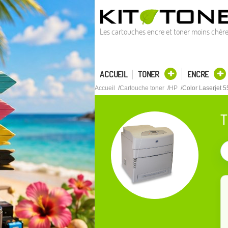
Les cartouches encre et toner moins chèr
ACCUEIL
TONER
ENCRE
Accueil
Cartouche toner
HP
Color Laserjet
T