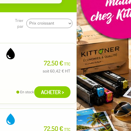
Trier
par
72,50 €
TTC
soit
60,42 €
HT
ACHETER >
En stock
72,50 €
TTC