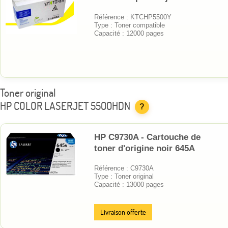
Référence : KTCHP5500Y
Type : Toner compatible
Capacité : 12000 pages
Toner original
HP COLOR LASERJET 5500HDN
?
HP C9730A - Cartouche de
toner d'origine noir 645A
Référence : C9730A
Type : Toner original
Capacité : 13000 pages
Livraison offerte