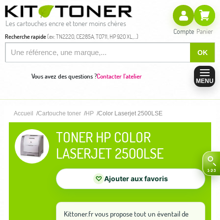
Les cartouches encre et toner moins chères
Compte
Panier
Recherche rapide
(ex: TN2220, CE285A, T0711, HP 920 XL,...)
OK
Vous avez des questions ?
Contacter l'atelier
MENU
Accueil
Cartouche toner
HP
Color Laserjet 2500LSE
TONER HP COLOR
LASERJET 2500LSE
♡
Ajouter aux favoris
Kittoner.fr vous propose tout un éventail de