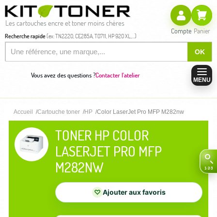
Les cartouches encre et toner moins chères
Compte
Panier
Recherche rapide
(ex: TN2220, CE285A, T0711, HP 920 XL,...)
OK
Vous avez des questions ?
Contacter l'atelier
MENU
Accueil
Cartouche toner
HP
Color LaserJet Pro MFP M282nw
TONER HP COLOR
LASERJET PRO MFP
M282NW
♡
Ajouter aux favoris