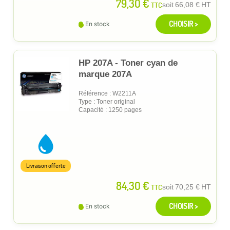
79,30 €
TTC
soit
66,08 €
HT
CHOISIR >
En stock
HP 207A - Toner cyan de
marque 207A
Référence : W2211A
Type : Toner original
Capacité : 1250 pages
Livraison offerte
84,30 €
TTC
soit
70,25 €
HT
CHOISIR >
En stock