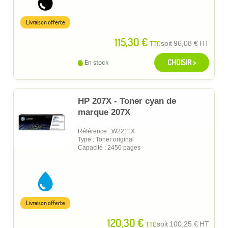
Livraison offerte
115,30 €
TTC
soit
96,08 €
HT
CHOISIR >
En stock
HP 207X - Toner cyan de
marque 207X
Référence : W2211X
Type : Toner original
Capacité : 2450 pages
Livraison offerte
120,30 €
TTC
soit
100,25 €
HT