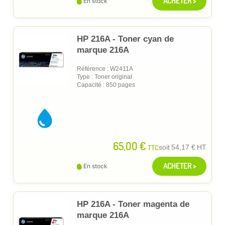
ACHETER >
En stock
HP 216A - Toner cyan de
marque 216A
Référence : W2411A
Type : Toner original
Capacité : 850 pages
65,00 €
TTC
soit
54,17 €
HT
ACHETER >
En stock
HP 216A - Toner magenta de
marque 216A