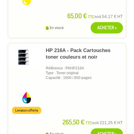
65,00 €
TTC
soit
54,17 €
HT
ACHETER >
En stock
HP 216A - Pack Cartouches
toner couleurs et noir
Référence : PKHP216A
Type : Toner original
Capacité : 1600 / 850 pages
Livraison offerte
265,50 €
TTC
soit
221,25 €
HT
ACHETER >
En stock