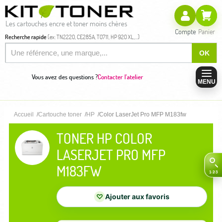
Les cartouches encre et toner moins chères
Compte
Panier
Recherche rapide
(ex: TN2220, CE285A, T0711, HP 920 XL,...)
OK
Vous avez des questions ?
Contacter l'atelier
MENU
Accueil
Cartouche toner
HP
Color LaserJet Pro MFP M183fw
TONER HP COLOR
LASERJET PRO MFP
M183FW
♡
Ajouter aux favoris