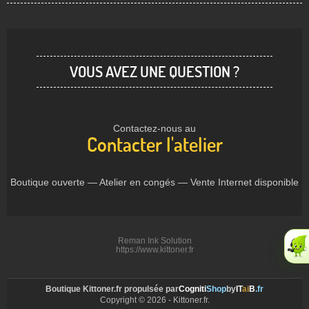
VOUS AVEZ UNE QUESTION ?
Contactez-nous au
Contacter l'atelier
Boutique ouverte — Atelier en congés — Vente Internet disponible
Reman Ink Solution
https://www.kittoner.fr
Boutique Kittoner.fr propulsée par
Cogniti
Shop
by
IT
ai
B
.fr
Copyright © 2026 - Kittoner.fr.