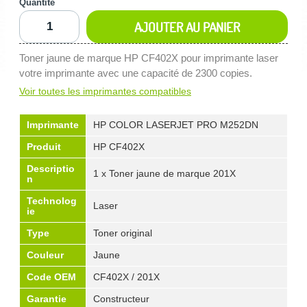
Quantité
AJOUTER AU PANIER
Toner jaune de marque HP CF402X pour imprimante laser
votre imprimante avec une capacité de 2300 copies.
Voir toutes les imprimantes compatibles
Imprimante
HP COLOR LASERJET PRO M252DN
Produit
HP CF402X
Descriptio
1 x Toner jaune de marque 201X
n
Technolog
Laser
ie
Type
Toner original
Couleur
Jaune
Code OEM
CF402X / 201X
Garantie
Constructeur