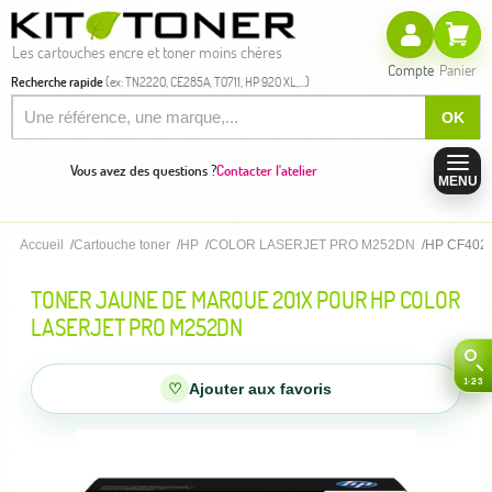
Les cartouches encre et toner moins chères
Compte
Panier
Recherche rapide
(ex: TN2220, CE285A, T0711, HP 920 XL,...)
OK
Vous avez des questions ?
Contacter l'atelier
MENU
Accueil
Cartouche toner
HP
COLOR LASERJET PRO M252DN
HP CF402X
TONER JAUNE DE MARQUE 201X POUR HP COLOR
LASERJET PRO M252DN
♡
Ajouter aux favoris